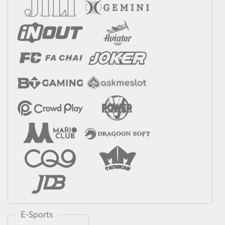
E-Sports