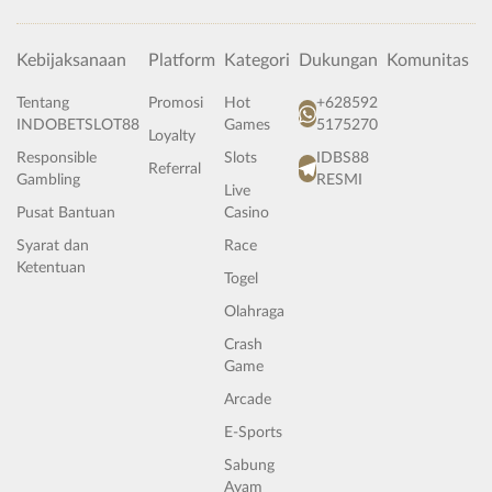
Kebijaksanaan
Platform
Kategori
Dukungan
Komunitas
Tentang
Promosi
Hot
+628592
INDOBETSLOT88
Games
5175270
Loyalty
Responsible
Slots
IDBS88
Referral
Gambling
RESMI
Live
Pusat Bantuan
Casino
Syarat dan
Race
Ketentuan
Togel
Olahraga
Crash
Game
Arcade
E-Sports
Sabung
Ayam