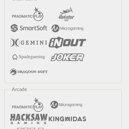
Arcade