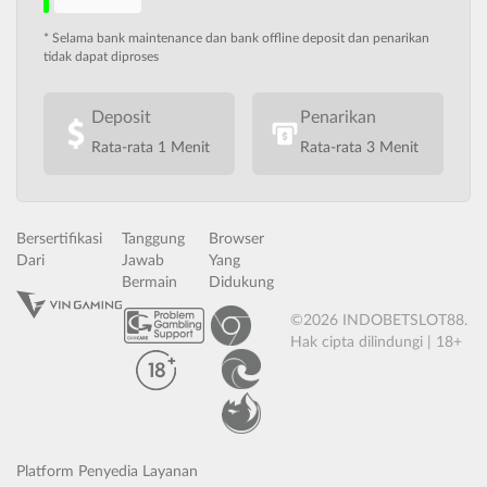
* Selama bank maintenance dan bank offline deposit dan penarikan
tidak dapat diproses
Deposit
Penarikan
Rata-rata 1 Menit
Rata-rata 3 Menit
Bersertifikasi
Tanggung
Browser
Dari
Jawab
Yang
Bermain
Didukung
©2026 INDOBETSLOT88.
Hak cipta dilindungi | 18+
Platform Penyedia Layanan