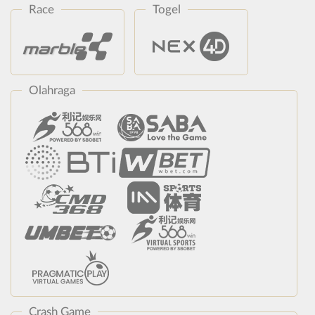
Race
Togel
Olahraga
Crash Game