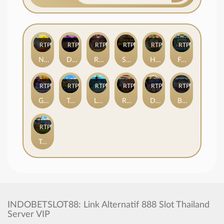
RTP
93%
RTP
90%
RTP
84%
RTP
90%
RTP
89%
RTP
90%
Nova Crash : The Legends of Power
Dart Fest
Ring of Hopeful
Scoop Blessing
Horse Racing
Fruit Roulette Slots
RTP
83%
RTP
85%
RTP
92%
RTP
90%
RTP
84%
RTP
93%
Ghost Busters
Treasure of Pirate
Lagend of Shooter
Real Slap
Drop Racing
Bomb Defusal
RTP
93%
Treasure Land
INDOBETSLOT88: Link Alternatif 888 Slot Thailand
Server VIP