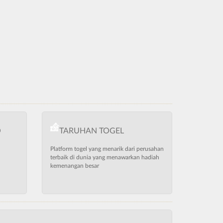
O
TARUHAN TOGEL
Platform togel yang menarik dari perusahan
terbaik di dunia yang menawarkan hadiah
kemenangan besar