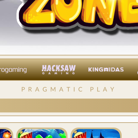
PRAGMATIC PLAY