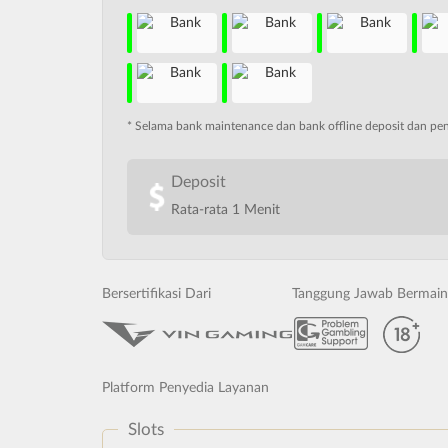
* Selama bank maintenance dan bank offline deposit dan pen
Deposit
Rata-rata 1 Menit
Bersertifikasi Dari
Tanggung Jawab Bermain
Platform Penyedia Layanan
Slots