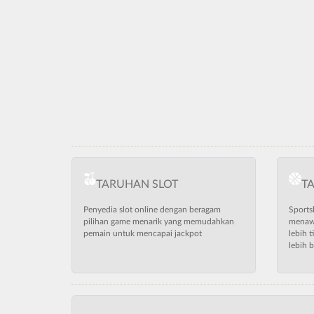
TARUHAN SLOT
T
Penyedia slot online dengan beragam
Sports
pilihan game menarik yang memudahkan
menawa
pemain untuk mencapai jackpot
lebih 
lebih 