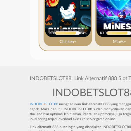
RTP
84%
RTP
Chicken+
Mines+
INDOBETSLOT88: Link Alternatif 888 Slot T
INDOBETSLOT88: L
INDOBETSLOT88
menghadirkan link alternatif 888 yang mengguna
capek. Maka dari itu, INDOBETSLOT88 sudah menyediakan dan memil
thailand biar optimasi lebih aman. Pantauan uptimenya juga tergo
lokal sering terjadi overload akses ke server game online.
Link alternatif 888 buat login yang disediakan INDOBETSLOT88 