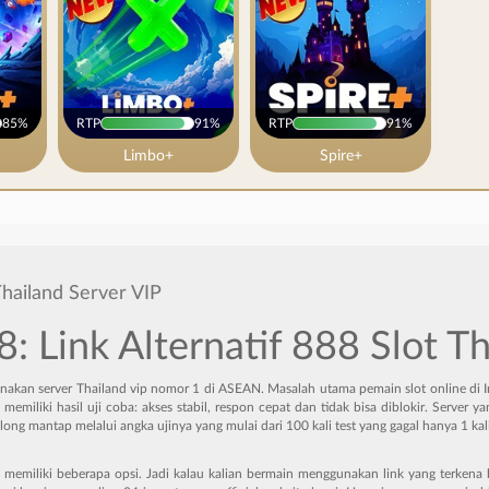
85%
RTP
91%
RTP
91%
Limbo+
Spire+
hailand Server VIP
ink Alternatif 888 Slot Th
kan server Thailand vip nomor 1 di ASEAN. Masalah utama pemain slot online di Indo
iki hasil uji coba: akses stabil, respon cepat dan tidak bisa diblokir. Server ya
long mantap melalui angka ujinya yang mulai dari 100 kali test yang gagal hanya 1 kal
memiliki beberapa opsi. Jadi kalau kalian bermain menggunakan link yang terkena b