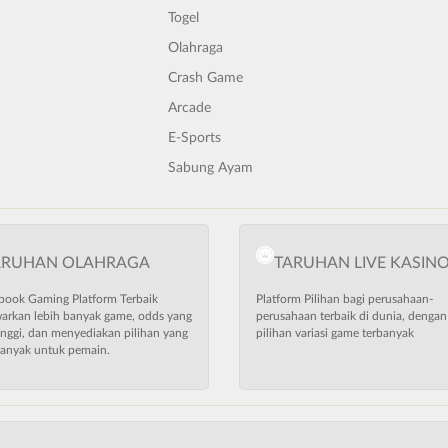
Togel
Olahraga
Crash Game
Arcade
E-Sports
Sabung Ayam
ARUHAN OLAHRAGA
TARUHAN LIVE KASIN
book Gaming Platform Terbaik
Platform Pilihan bagi perusahaan-
rkan lebih banyak game, odds yang
perusahaan terbaik di dunia, dengan
tinggi, dan menyediakan pilihan yang
pilihan variasi game terbanyak
banyak untuk pemain.