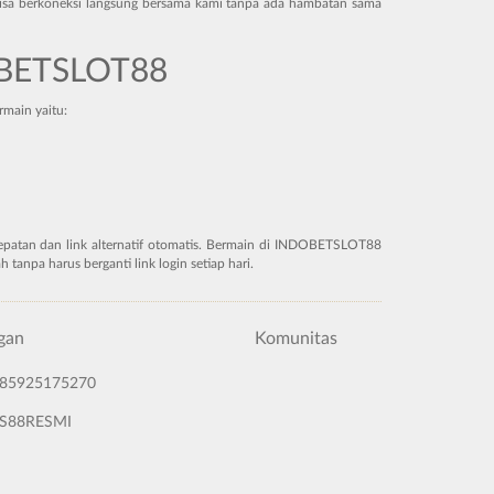
n bisa berkoneksi langsung bersama kami tanpa ada hambatan sama
DOBETSLOT88
rmain yaitu:
ecepatan dan link alternatif otomatis. Bermain di INDOBETSLOT88
anpa harus berganti link login setiap hari.
gan
Komunitas
85925175270
S88RESMI