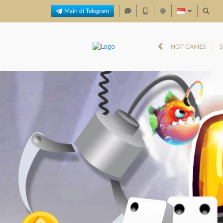
Main di Telegram
HOT GAMES