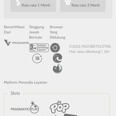
Rata-rata 1 Menit
Rata-rata 3 Menit
Bersertifikasi
Tanggung
Browser
Dari
Jawab
Yang
Bermain
Didukung
©2026 INDOBETSLOT88.
Hak cipta dilindungi | 18+
Platform Penyedia Layanan
Slots