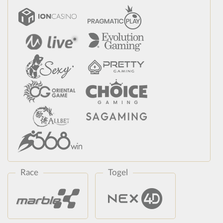
Race
Togel