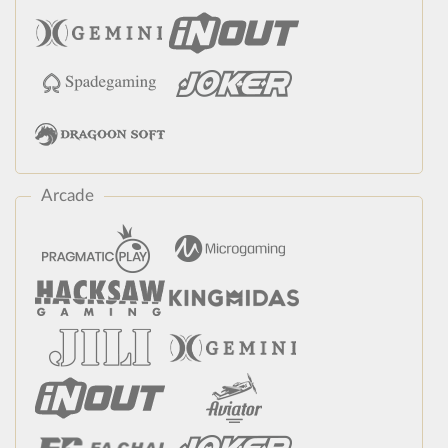
Arcade