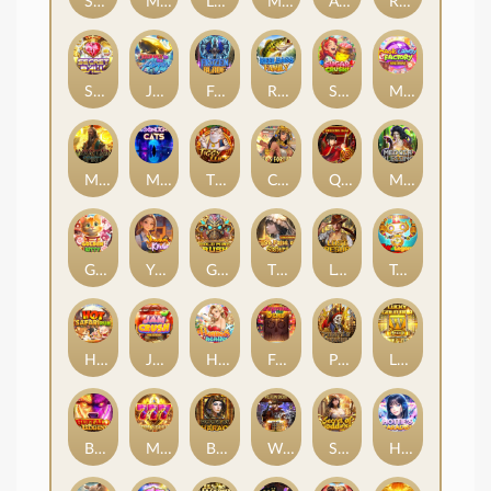
Skull Lord
Monkey King
Last Valkyrie
Miracle Ring
Aero Adventure
Royal Princess
Secret Ball
Journey to the Abyss
Frozen Blade
Reel Bass Family
Sugar Crush!
Magic Candy Factory
Mountain Spirit
Moonlight Cats
Tiggy Luck
Cleo’s Fortune
Queen's Bow
Medusa’s Blessing
Golden Kitty
Yummy Kitchen
Gold Mine Rush
The Fates of Sisters
Lost Treasure
Toy of Legend
Hot Safari Run
Jam Crush
Hottie’s Vacation
Festival of the Dead
Pirate's Treasure
Lucky Goldbar
Buffalo Begins
Mega Sevens
Book of Pharaoh
Western Sherrif
Secret of Goddess
Hottie’s Paradise