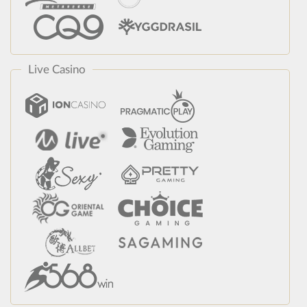
Live Casino