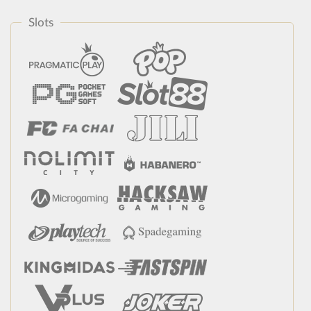
Slots