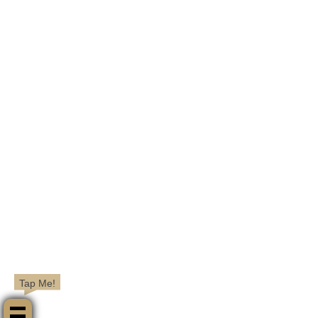
Tap Me!