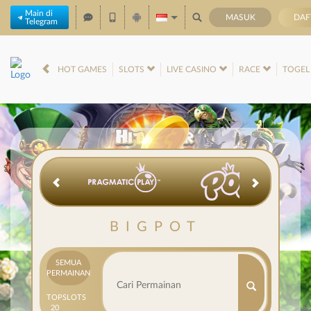
Main di
MASUK
DAF
Telegram
IDR
12,700,684,
HOT GAMES
SLOTS
LIVE CASINO
RACE
TOGE
BIGPOT
SEMUA
PERMAINAN
TOP
SLOTS
20