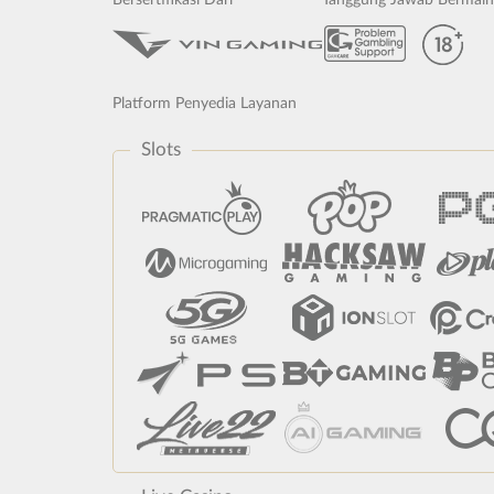
Bersertifikasi Dari
Tanggung Jawab Bermain
Platform Penyedia Layanan
Slots