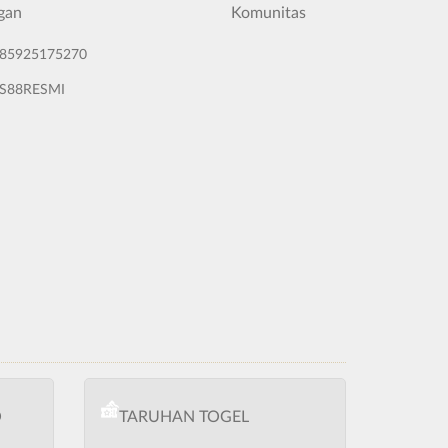
gan
Komunitas
85925175270
S88RESMI
O
TARUHAN TOGEL