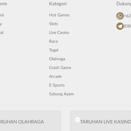
form
Kategori
Dukun
si
Hot Games
+62
y
Slots
IDB
al
Live Casino
Race
Togel
Olahraga
Crash Game
Arcade
E-Sports
Sabung Ayam
ARUHAN OLAHRAGA
TARUHAN LIVE KASIN