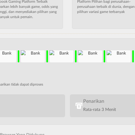
book Gaming Platform Terbaik
Platform Pilihan bagi perusahaan-
rkan lebih banyak game, odds yang
perusahaan terbaik di dunia, dengan
tinggi, dan menyediakan pilihan yang
pilihan variasi game terbanyak
banyak untuk pemain.
arikan tidak dapat diproses
Penarikan
Rata-rata 3 Menit