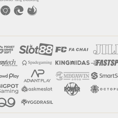
Browser Yang Didukung