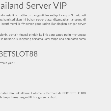
ailand Server VIP
nesia link mati terus dan ganti link setiap 2 sampai 3 hari pasti
ng kami sediakan ini bukan server biasa, ditempatkan langsung di
i bearti memiliki 99 persen good rating. Bandingkan dengan server
lokir, pemain tinggal pindah ke link baru tanpa perlu menunggu
n bisa berkoneksi langsung bersama kami tanpa ada hambatan sama
DOBETSLOT88
rmain yaitu:
ecepatan dan link alternatif otomatis. Bermain di INDOBETSLOT88
anpa harus berganti link login setiap hari.