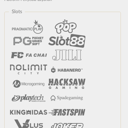
Slots