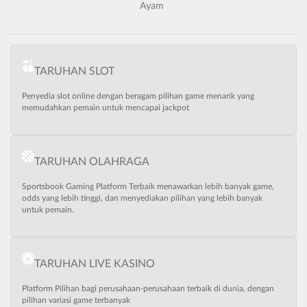
Ayam
TARUHAN SLOT
Penyedia slot online dengan beragam pilihan game menarik yang
memudahkan pemain untuk mencapai jackpot
TARUHAN OLAHRAGA
Sportsbook Gaming Platform Terbaik menawarkan lebih banyak game,
odds yang lebih tinggi, dan menyediakan pilihan yang lebih banyak
untuk pemain.
TARUHAN LIVE KASINO
Platform Pilihan bagi perusahaan-perusahaan terbaik di dunia, dengan
pilihan variasi game terbanyak