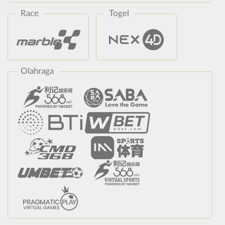
Race
Togel
Olahraga