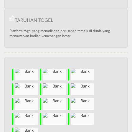
TARUHAN TOGEL
Platform togel yang menarik dari perusahan terbaik di dunia yang
menawarkan hadiah kemenangan besar