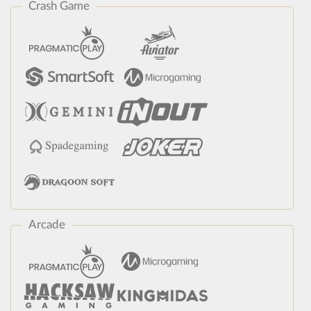
Crash Game
Arcade